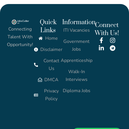
Quick
Information
Connect
Connecting
Links
ITI Vacancies
With Us!
Talent With
Home
Government
Opportunity!
Jobs
Disclaimer
Apprenticeship
Contact
Us
Walk-In
Interviews
DMCA
Diploma Jobs
Privacy
Policy