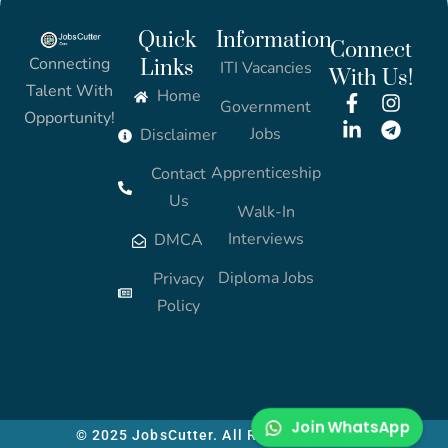
Quick
Information
Connect
Connecting
Links
ITI Vacancies
With Us!
Talent With
Home
Government
Opportunity!
Jobs
Disclaimer
Apprenticeship
Contact
Us
Walk-In
Interviews
DMCA
Diploma Jobs
Privacy
Policy
Join WhatsApp
© 2025 JobsCutter. All Rights Reserved.