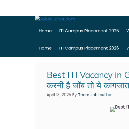
Home
ITI Campus Placement 2026
W
Home
ITI Campus Placement 2026
W
Best ITI Vacancy in Guj
करनी है जॉब तो ये कागजात ल
April 13, 2025
By
Team Jobscutter