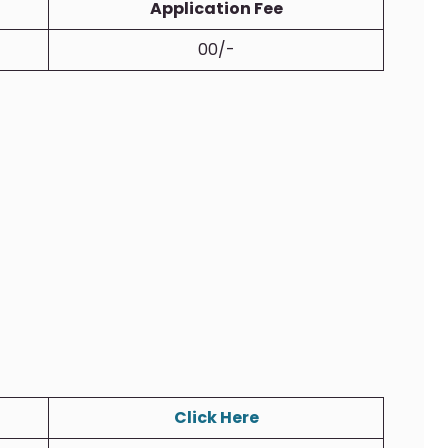
Application Fee
00/-
Click Here