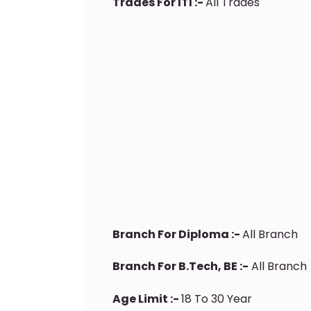
Trades For ITI :-
All Trades
Branch For Diploma :-
All Branch
Branch For B.Tech, BE :-
All Branch
Age Limit :-
18 To 30 Year