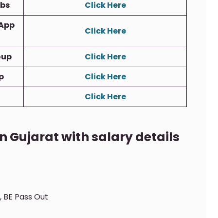
obs
Click Here
App
Click Here
oup
Click Here
p
Click Here
Click Here
n Gujarat with salary details
, BE Pass Out