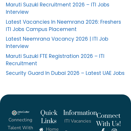
Maruti Suzuki Recruitment 2026 – ITI Jobs
Interview
Latest Vacancies In Neemrana 2026: Freshers
ITI Jobs Campus Placement
Latest Neemrana Vacancy 2026 | ITI Job
Interview
Maruti Suzuki FTE Registration 2026 – ITI
Recruitment
Security Guard In Dubai 2026 – Latest UAE Jobs
Quick
Information
Connect
Connecting
Links
ITI Vacancies
With Us!
Talent With
Home