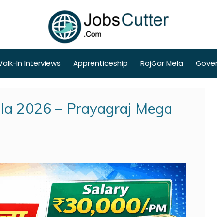
alk-In Interviews
Apprenticeship
RojGar Mela
Gove
ela 2026 – Prayagraj Mega