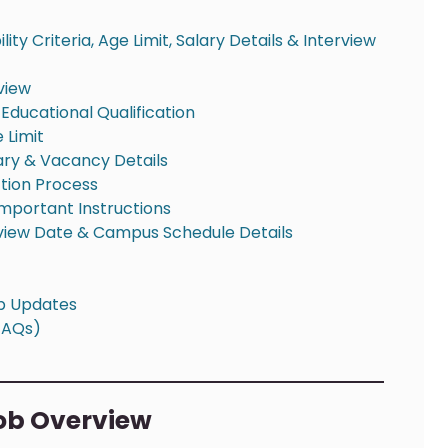
lity Criteria, Age Limit, Salary Details & Interview
view
ducational Qualification
 Limit
lary & Vacancy Details
tion Process
mportant Instructions
rview Date & Campus Schedule Details
ob Updates
FAQs)
Job Overview