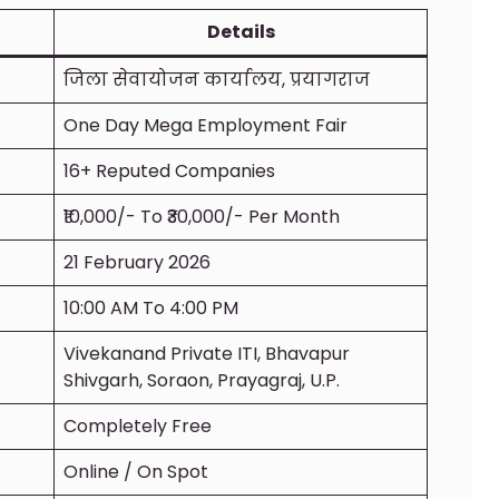
Details
जिला सेवायोजन कार्यालय, प्रयागराज
One Day Mega Employment Fair
16+ Reputed Companies
₹10,000/- To ₹30,000/- Per Month
21 February 2026
10:00 AM To 4:00 PM
Vivekanand Private ITI, Bhavapur
Shivgarh, Soraon, Prayagraj, U.P.
Completely Free
Online / On Spot