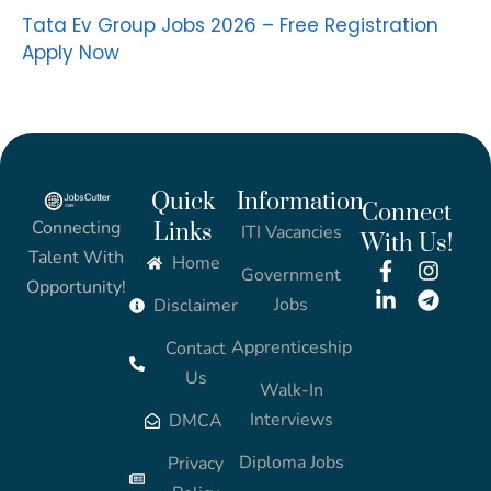
Tata Ev Group Jobs 2026 – Free Registration
Apply Now
Quick
Information
Connect
Connecting
Links
ITI Vacancies
With Us!
Talent With
Home
Government
Opportunity!
Jobs
Disclaimer
Apprenticeship
Contact
Us
Walk-In
Interviews
DMCA
Diploma Jobs
Privacy