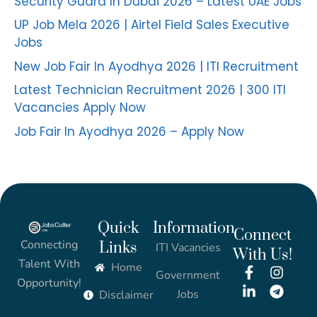
Security Guard In Dubai 2026 – Latest UAE Jobs
UP Job Mela 2026 | Airtel Field Sales Executive
Jobs
New Job Fair In Ayodhya 2026 | ITI Recruitment
Latest Technician Recruitment 2026 | 300 ITI
Vacancies Apply Now
Job Fair In Ayodhya 2026 – Apply Now
Quick
Information
Connect
Connecting
Links
ITI Vacancies
With Us!
Talent With
Home
Government
Opportunity!
Jobs
Disclaimer