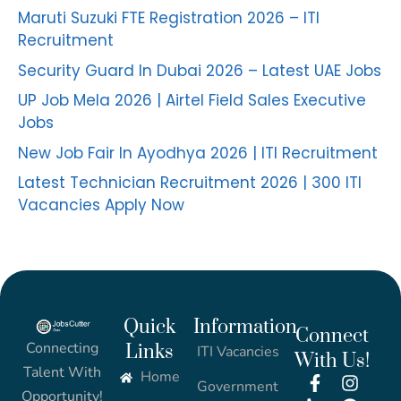
Maruti Suzuki FTE Registration 2026 – ITI
Recruitment
Security Guard In Dubai 2026 – Latest UAE Jobs
UP Job Mela 2026 | Airtel Field Sales Executive
Jobs
New Job Fair In Ayodhya 2026 | ITI Recruitment
Latest Technician Recruitment 2026 | 300 ITI
Vacancies Apply Now
Quick
Information
Connect
Connecting
Links
ITI Vacancies
With Us!
Talent With
Home
Government
Opportunity!