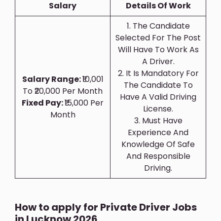
Salary
Details Of Work
1. The Candidate
Selected For The Post
Will Have To Work As
A Driver.
2. It Is Mandatory For
Salary Range:
₹10,001
The Candidate To
To ₹20,000 Per Month
Have A Valid Driving
Fixed Pay:
₹15,000 Per
License.
Month
3. Must Have
Experience And
Knowledge Of Safe
And Responsible
Driving.
How to apply for Private Driver Jobs
in Lucknow 2026