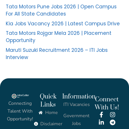
Tata Motors Pune Jobs 2026 | Open Campus
For All State Candidates
Kia Jobs Vacancy 2026 | Latest Campus Drive
Tata Motors Rojgar Mela 2026 | Placement
Opportunity
Maruti Suzuki Recruitment 2026 – ITI Jobs
Interview
Quick
Information
Connect
Connecting
Links
ITI Vacancies
With Us!
Talent With
Home
Government
Opportunity!
Jobs
Disclaimer