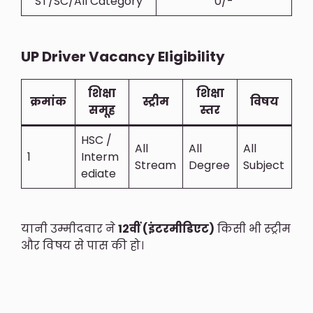
ST/SC/All Category
0/-
UP Driver Vacancy Eligibility
शिक्षा
शिक्षा
क्रमांक
स्ट्रीम
विषय
समूह
स्तर
HSC /
All
All
All
1
Interm
Stream
Degree
Subject
Ediate
यानी उम्मीदवार ने
12वीं (इंटरमीडिएट)
किसी भी स्ट्रीम
और विषय से पास की हो।