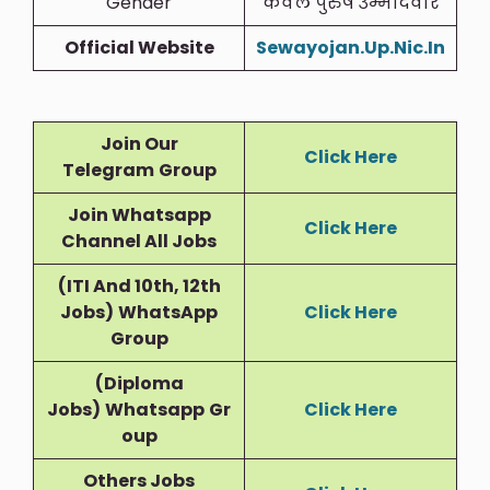
Gender
केवल पुरुष उम्मीदवार
Official Website
Sewayojan.Up.Nic.In
Join Our
Click Here
Telegram
Group
Join Whatsapp
Click Here
Channel All Jobs
(ITI And 10th, 12th
Jobs)
WhatsApp
Click Here
Group
(Diploma
Jobs)
Whatsapp
Gr
Click Here
Oup
Others Jobs