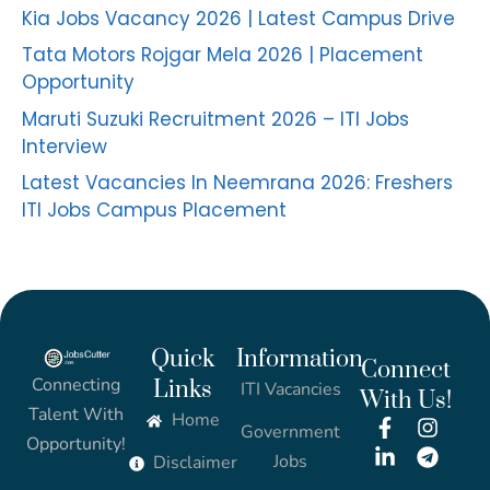
Kia Jobs Vacancy 2026 | Latest Campus Drive
Tata Motors Rojgar Mela 2026 | Placement
Opportunity
Maruti Suzuki Recruitment 2026 – ITI Jobs
Interview
Latest Vacancies In Neemrana 2026: Freshers
ITI Jobs Campus Placement
Quick
Information
Connect
Connecting
Links
ITI Vacancies
With Us!
Talent With
Home
Government
Opportunity!
Jobs
Disclaimer