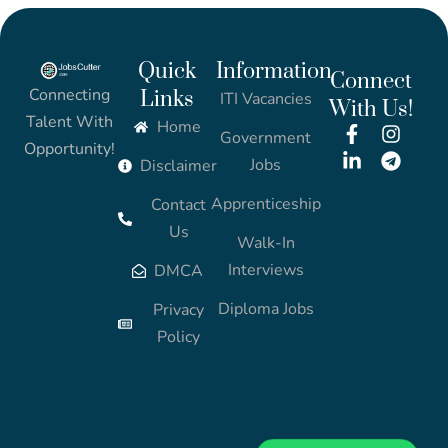
Quick
Information
Connect
Connecting
Links
ITI Vacancies
With Us!
Talent With
Home
Government
Opportunity!
Jobs
Disclaimer
Apprenticeship
Contact
Us
Walk-In
Interviews
DMCA
Diploma Jobs
Privacy
Policy