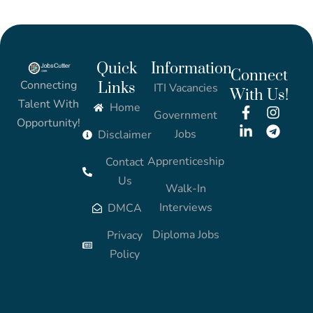
Quick
Information
Connect
Connecting
Links
ITI Vacancies
With Us!
Talent With
Home
Government
Opportunity!
Jobs
Disclaimer
Apprenticeship
Contact
Us
Walk-In
Interviews
DMCA
Diploma Jobs
Privacy
Policy