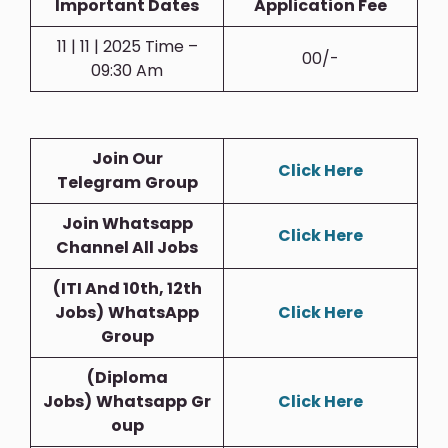
Important Dates
Application Fee
11 | 11 | 2025 Time –
00/-
09:30 Am
Join Our
Click Here
Telegram
Group
Join Whatsapp
Click Here
Channel All Jobs
(ITI And 10th, 12th
Jobs)
WhatsApp
Click Here
Group
(Diploma
Jobs)
Whatsapp
Gr
Click Here
Oup