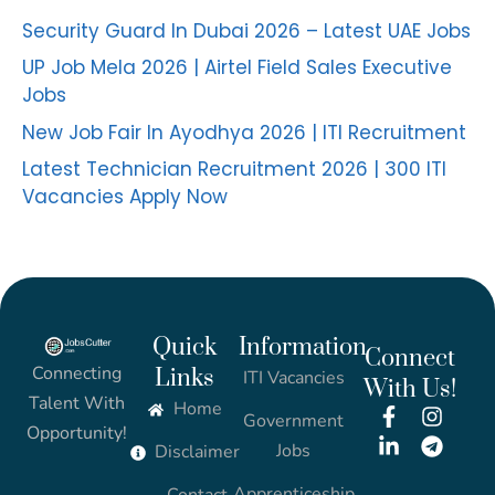
Security Guard In Dubai 2026 – Latest UAE Jobs
UP Job Mela 2026 | Airtel Field Sales Executive
Jobs
New Job Fair In Ayodhya 2026 | ITI Recruitment
Latest Technician Recruitment 2026 | 300 ITI
Vacancies Apply Now
Quick
Information
Connect
Connecting
Links
ITI Vacancies
With Us!
Talent With
Home
Government
Opportunity!
Jobs
Disclaimer
Apprenticeship