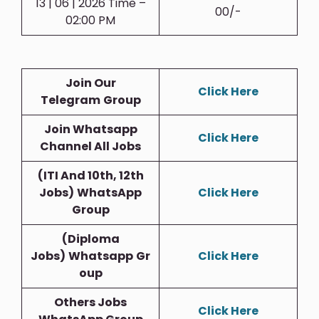
13 | 06 | 2026 Time –
00/-
02:00 PM
Join Our
Click Here
Telegram
Group
Join Whatsapp
Click Here
Channel All Jobs
(ITI And 10th, 12th
Jobs)
WhatsApp
Click Here
Group
(Diploma
Jobs)
Whatsapp
Gr
Click Here
Oup
Others Jobs
Click Here