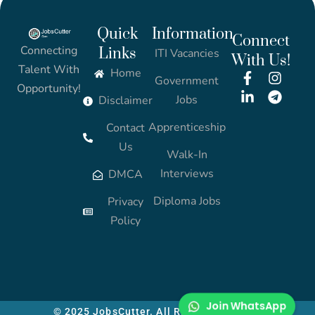
Quick
Information
Connect
Connecting
Links
ITI Vacancies
With Us!
Talent With
Home
Government
Opportunity!
Jobs
Disclaimer
Apprenticeship
Contact
Us
Walk-In
Interviews
DMCA
Diploma Jobs
Privacy
Policy
Join WhatsApp
© 2025 JobsCutter. All Rights Reserved.