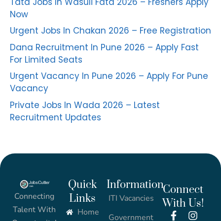
Tata Jobs In Wasuli Fata 2026 – Freshers Apply
Now
Urgent Jobs In Chakan 2026 – Free Registration
Dana Recruitment In Pune 2026 – Apply Fast
For Limited Seats
Urgent Vacancy In Pune 2026 – Apply For Pune
Vacancy
Private Jobs In Wada 2026 – Latest
Recruitment Updates
Quick
Information
Connect
Connecting
Links
ITI Vacancies
With Us!
Talent With
Home
Government