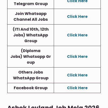
Click Here
Telegram
Group
Join Whatsapp
Click Here
Channel All Jobs
(ITI And 10th, 12th
Jobs)
WhatsApp
Click Here
Group
(Diploma
Jobs)
Whatsapp
Gr
Click Here
Oup
Others Jobs
Click Here
WhatsApp Group
Facebook Group
Click Here
Ashok Leyland Job Mela 2026