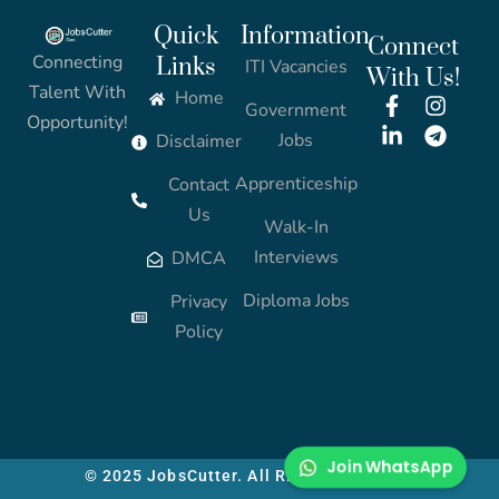
Quick
Information
Connect
Connecting
Links
ITI Vacancies
With Us!
Talent With
Home
Government
Opportunity!
Jobs
Disclaimer
Apprenticeship
Contact
Us
Walk-In
Interviews
DMCA
Diploma Jobs
Privacy
Policy
Join WhatsApp
© 2025 JobsCutter. All Rights Reserved.