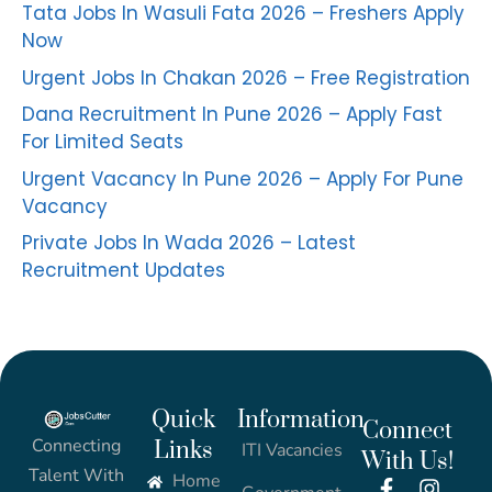
Tata Jobs In Wasuli Fata 2026 – Freshers Apply
Now
Urgent Jobs In Chakan 2026 – Free Registration
Dana Recruitment In Pune 2026 – Apply Fast
For Limited Seats
Urgent Vacancy In Pune 2026 – Apply For Pune
Vacancy
Private Jobs In Wada 2026 – Latest
Recruitment Updates
Quick
Information
Connect
Connecting
Links
ITI Vacancies
With Us!
Talent With
Home