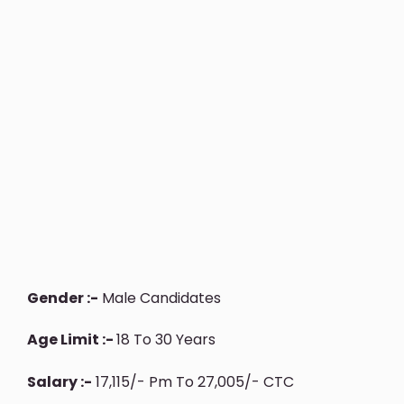
Gender :-
Male Candidates
Age Limit :-
18 To 30 Years
Salary :-
17,115/- Pm To 27,005/- CTC