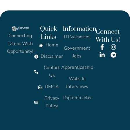
Quick
Information
Connect
Connecting
Links
ITI Vacancies
With Us!
Talent With
Home
Government
Opportunity!
Jobs
Disclaimer
Apprenticeship
Contact
Us
Walk-In
Interviews
DMCA
Diploma Jobs
Privacy
Policy