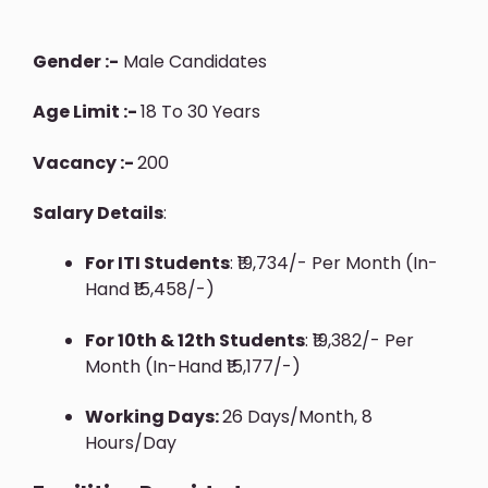
Gender :-
Male Candidates
Age Limit :-
18 To 30 Years
Vacancy :-
200
Salary Details
:
For ITI Students
: ₹19,734/- Per Month (In-
Hand ₹15,458/-)
For 10th & 12th Students
: ₹19,382/- Per
Month (In-Hand ₹15,177/-)
Working Days:
26 Days/month, 8
Hours/day