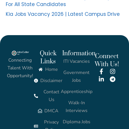
For All State Candidates
Kia Jobs Vacancy 2026 | Latest Campus Drive
Quick
Information
Connect
Connecting
Links
ITI Vacancies
With Us!
Talent With
Home
Government
Opportunity!
Jobs
Disclaimer
Apprenticeship
Contact
Us
Walk-In
Interviews
DMCA
Diploma Jobs
Privacy