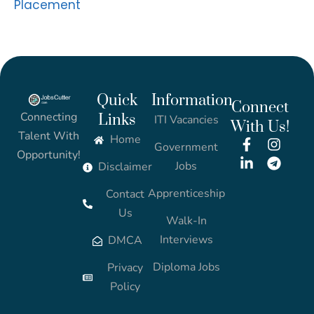
Placement
Quick
Information
Connect
Connecting
Links
ITI Vacancies
With Us!
Talent With
Home
Government
Opportunity!
Jobs
Disclaimer
Apprenticeship
Contact
Us
Walk-In
Interviews
DMCA
Diploma Jobs
Privacy
Policy