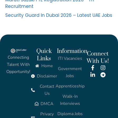
Recruitment
Security Guard In Dubai 2026 – Latest UAE Jobs
Quick
Information
Connect
Connecting
Links
ITI Vacancies
With Us!
Talent With
Home
Government
Opportunity!
Jobs
Disclaimer
Apprenticeship
Contact
Us
Walk-In
Interviews
DMCA
Diploma Jobs
Privacy