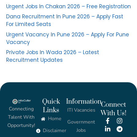
Urgent Jobs In Chakan 2026 – Free Registration
Dana Recruitment In Pune 2026 – Apply Fast
For Limited Seats
Urgent Vacancy In Pune 2026 – Apply For Pune
Vacancy
Private Jobs In Wada 2026 – Latest
Recruitment Updates
Quick
Information
Connect
Connecting
Links
ITI Vacancies
With Us!
Talent With
Home
Government
Opportunity!
Jobs
Disclaimer