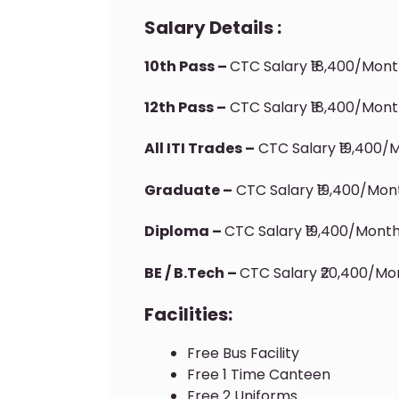
Salary Details :
10th Pass –
CTC Salary ₹18,400/mont
12th Pass –
CTC Salary ₹18,400/month
All ITI Trades –
CTC Salary ₹19,400/m
Graduate –
CTC Salary ₹19,400/mont
Diploma –
CTC Salary ₹19,400/month
BE / B.Tech –
CTC Salary ₹20,400/mon
Facilities:
Free Bus Facility
Free 1 Time Canteen
Free 2 Uniforms