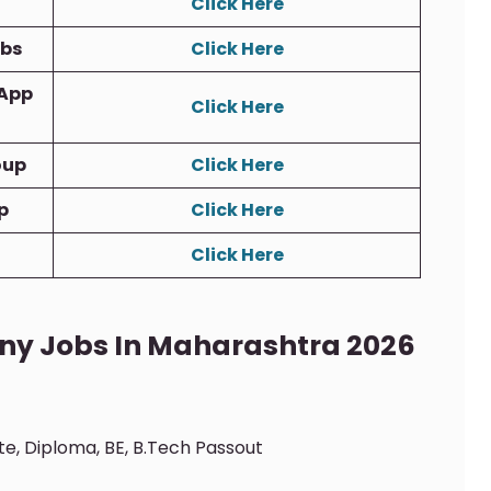
Click Here
obs
Click Here
App
Click Here
oup
Click Here
p
Click Here
Click Here
ny Jobs In Maharashtra 2026
ate, Diploma, BE, B.Tech Passout