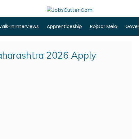
alk-In Interviews
Apprenticeship
RojGar Mela
Gove
aharashtra 2026 Apply