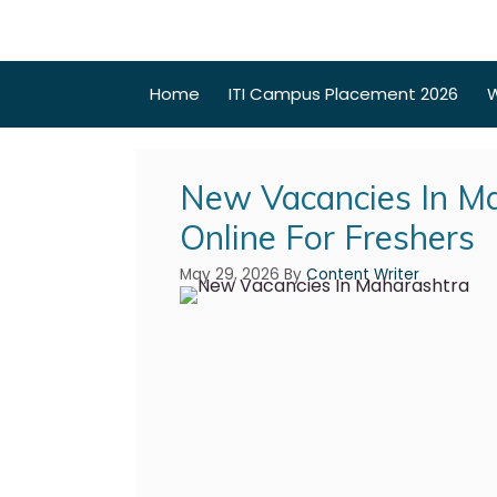
Home
ITI Campus Placement 2026
W
New Vacancies In M
Online For Freshers
May 29, 2026
By
Content Writer