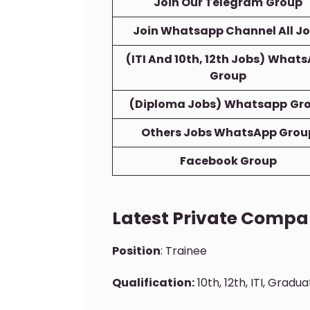
Join Our Telegram
Group
Join Whatsapp Channel All J
(ITI And 10th, 12th Jobs)
Whats
Group
(Diploma Jobs)
Whatsapp
Gr
Others Jobs WhatsApp Grou
Facebook Group
Latest Private Compa
Position
: Trainee
Qualification:
10th, 12th, ITI, Gradu