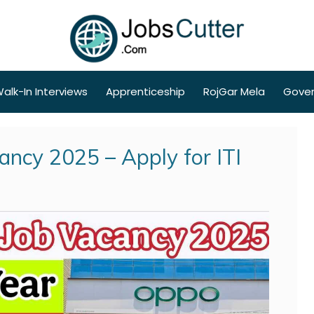
alk-In Interviews
Apprenticeship
RojGar Mela
Gove
ancy 2025 – Apply for ITI