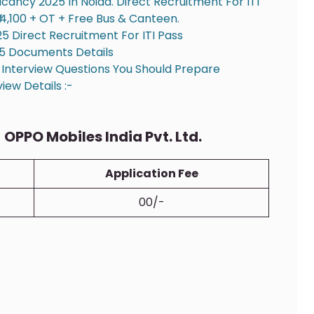
ancy 2025 In Noida. Direct Recruitment For ITI
14,100 + OT + Free Bus & Canteen.
 Direct Recruitment For ITI Pass
5 Documents Details
 Interview Questions You Should Prepare
iew Details :-
PPO Mobiles India Pvt. Ltd.
Application Fee
00/-