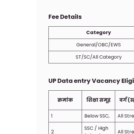
Fee Details
Category
General/OBC/EWS
ST/SC/All Category
UP Data entry Vacancy Eligi
क्रमांक
शिक्षा समूह
वर्ग (स्
1
Below SSC,
All St
SSC / High
2
All St