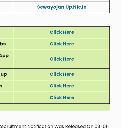
Sewayojan.Up.Nic.In
Click Here
obs
Click Here
App
Click Here
oup
Click Here
p
Click Here
Click Here
ecruitment Notification Was Released On 08-01-