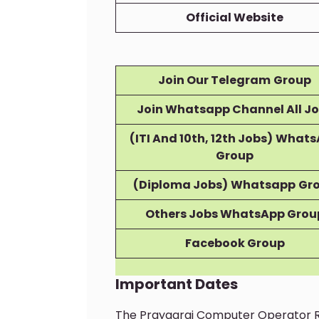
Official Website
Join Our Telegram
Group
Join Whatsapp Channel All J
(ITI And 10th, 12th Jobs)
Whats
Group
(Diploma Jobs)
Whatsapp
Gr
Others Jobs WhatsApp Grou
Facebook Group
Important Dates
The Prayagraj Computer Operator R