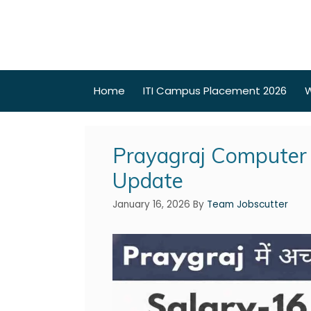
Home
ITI Campus Placement 2026
W
Prayagraj Computer 
Update
January 16, 2026
By
Team Jobscutter