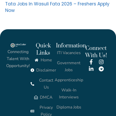
Tata Jobs In Wasuli Fata 2026 – Freshers Apply
Now
Quick
Information
Connect
Connecting
Links
ITI Vacancies
With Us!
Talent With
Home
Government
Opportunity!
Jobs
Disclaimer
Apprenticeship
Contact
Us
Walk-In
Interviews
DMCA
Diploma Jobs
Privacy
Policy