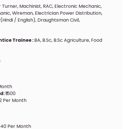
er Turner, Machinist, RAC, Electronic Mechanic,
ic, Wireman, Electrician Power Distribution,
Hindi / English), Draughtsman Civil,
tice Trainee :
BA, B.Sc, B.Sc Agriculture, Food
4
 Month
d:
₹1500
152 Per Month
,040 Per Month