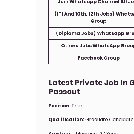
Join Whatsapp Channel All J
(ITI And 10th, 12th Jobs)
Whats
Group
(Diploma Jobs)
Whatsapp
Gr
Others Jobs WhatsApp Grou
Facebook Group
Latest Private Job In 
Passout
Position
: Trainee
Qualification:
Graduate Candidates
Age Limit:
Maximum 27 Years