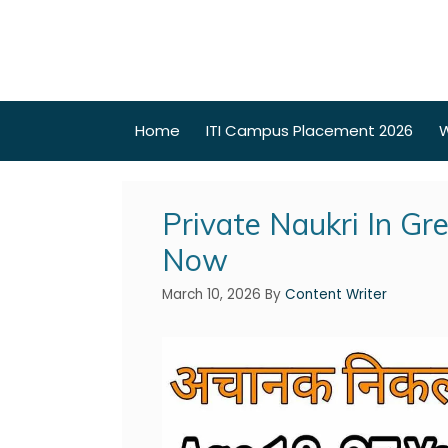
Home
ITI Campus Placement 2026
W
Private Naukri In Gr
Now
March 10, 2026
By
Content Writer