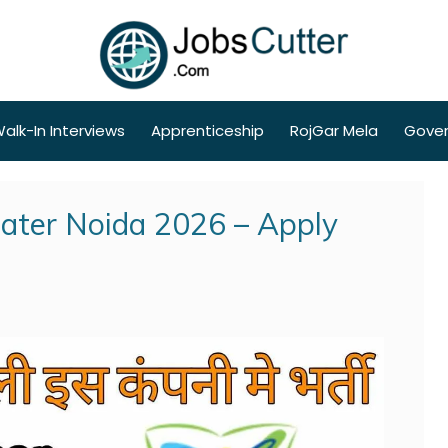
alk-In Interviews
Apprenticeship
RojGar Mela
Gove
eater Noida 2026 – Apply