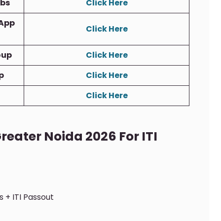
obs
Click Here
App
Click Here
oup
Click Here
p
Click Here
Click Here
Greater Noida 2026 For ITI
 + ITI Passout