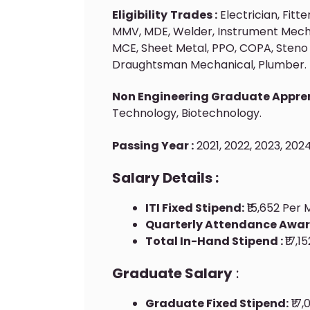
Eligibility
Trades :
Electrician, Fitt
MMV, MDE, Welder, Instrument Mechan
MCE, Sheet Metal, PPO, COPA, Steno (
Draughtsman Mechanical, Plumber.
Non Engineering Graduate Appren
Technology, Biotechnology.
Passing Year :
2021, 2022, 2023, 202
Salary Details :
ITI Fixed Stipend:
₹15,652 Per
Quarterly Attendance Awar
Total In-Hand Stipend :
₹17,
Graduate Salary
:
Graduate Fixed Stipend:
₹17