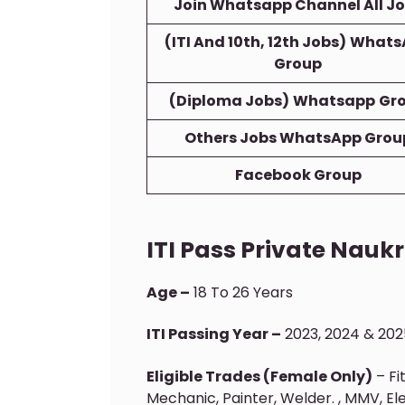
Join Whatsapp Channel All J
(ITI And 10th, 12th Jobs)
Whats
Group
(Diploma Jobs)
Whatsapp
Gr
Others Jobs WhatsApp Grou
Facebook Group
ITI Pass Private Nauk
Age –
18 To 26 Years
ITI Passing Year –
2023, 2024 & 202
Eligible Trades (Female Only)
– Fi
Mechanic, Painter, Welder. , MMV, E