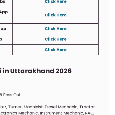
obs
Click Here
App
Click Here
oup
Click Here
p
Click Here
Click Here
ri in Uttarakhand 2026
5 Pass Out.
tter, Turner, Machinist, Diesel Mechanic, Tractor
lectronics Mechanic, Instrument Mechanic, RAC,