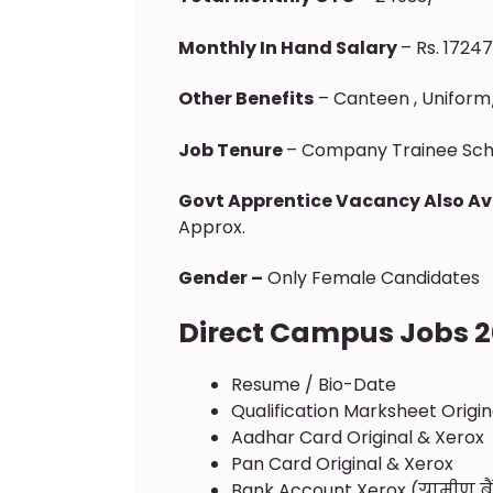
Monthly In Hand Salary
– Rs. 17247
Other Benefits
– Canteen , Uniform
Job Tenure
– Company Trainee Sche
Govt Apprentice Vacancy Also Av
Approx.
Gender –
Only Female Candidates
Direct Campus Jobs 2
Resume / Bio-Date
Qualification Marksheet Origin
Aadhar Card Original & Xerox
Pan Card Original & Xerox
Bank Account Xerox (ग्रामीण ब