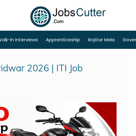
alk-In Interviews
Apprenticeship
RojGar Mela
Gove
idwar 2026 | ITI Job