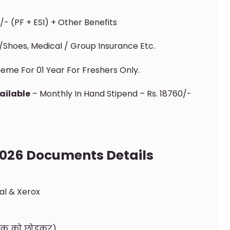
/- (PF + ESI) + Other Benefits
/Shoes, Medical / Group Insurance Etc.
me For 01 Year For Freshers Only.
ailable
– Monthly In Hand Stipend – Rs. 18760/-
026 Documents Details
al & Xerox
ैंक को छोड़कर)