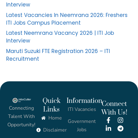
Interview
Latest Vacancies In Neemrana 2026: Freshers
ITI Jobs Campus Placement
Latest Neemrana Vacancy 2026 | ITI Job
Interview
Maruti Suzuki FTE Registration 2026 – ITI
Recruitment
Quick
Information
Connect
Connecting
Links
ITI Vacancies
With Us!
Talent With
Home
Government
Opportunity!
Jobs
Disclaimer