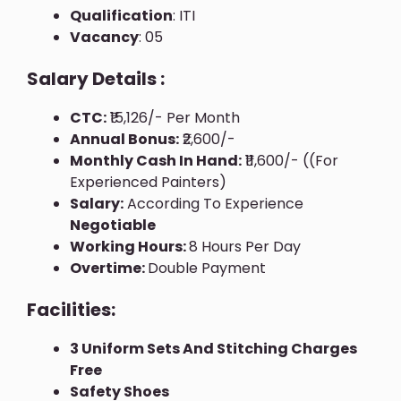
Qualification
: ITI
Vacancy
: 05
Salary Details :
CTC:
₹15,126/- Per Month
Annual Bonus:
₹2,600/-
Monthly Cash In Hand:
₹11,600/- ((For
Experienced Painters)
Salary:
According To Experience
Negotiable
Working Hours:
8 Hours Per Day
Overtime:
Double Payment
Facilities:
3 Uniform Sets And Stitching Charges
Free
Safety Shoes