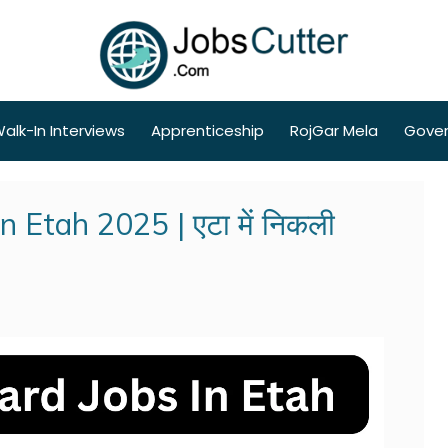
alk-In Interviews
Apprenticeship
RojGar Mela
Gove
 Etah 2025 | एटा में निकली