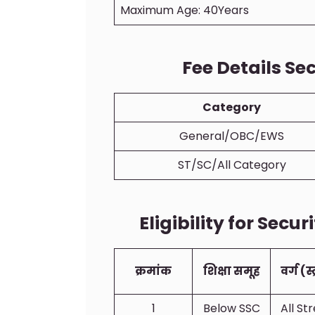
Maximum Age: 40Years
Fee Details Se
Category
General/OBC/EWS
ST/SC/All Category
Eligibility for Secu
क्रमांक
शिक्षा समूह
वर्ग (स्
1
Below SSC
All S