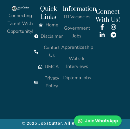
Quick
Information
Connect
Connecting
Links
ITI Vacancies
With Us!
Talent With
Home
Government
Opportunity!
Jobs
Disclaimer
Apprenticeship
Contact
Us
Walk-In
Interviews
DMCA
Diploma Jobs
Privacy
Policy
Join WhatsApp
© 2025 JobsCutter. All Rights Reserved.