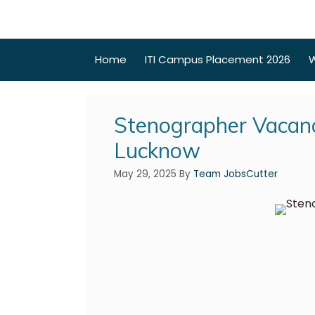
Home
ITI Campus Placement 2026
W
Stenographer Vacanci
Lucknow
May 29, 2025
By
Team JobsCutter