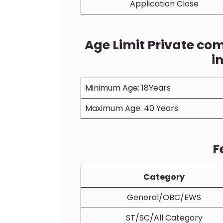
Application Close
Age Limit Private co
i
Minimum Age: 18Years
Maximum Age: 40 Years
F
Category
General/OBC/EWS
ST/SC/All Category