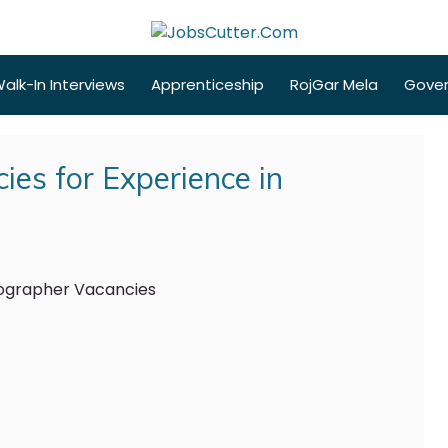
alk-In Interviews
Apprenticeship
RojGar Mela
Gove
es for Experience in