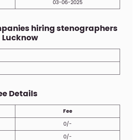
03-06-2025
mpanies hiring stenographers
n Lucknow
ee Details
Fee
0/-
0/-