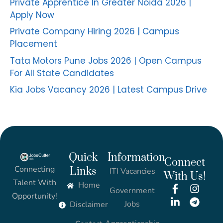
Private Apprentice In Greater Noida 2026 |
Apply Now
Private Company Hiring 2026 | Campus
Placement
Tata Motors Pune Jobs 2026 | Open Campus
For All State Candidates
Kia Jobs Vacancy 2026 | Latest Campus Drive
Quick
Information
Connect
Connecting
Links
ITI Vacancies
With Us!
Talent With
Home
Government
Opportunity!
Jobs
Disclaimer