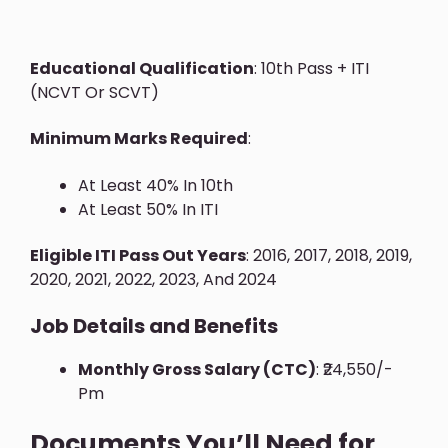
Educational Qualification
: 10th Pass + ITI
(NCVT Or SCVT)
Minimum Marks Required
:
At Least 40% In 10th
At Least 50% In ITI
Eligible ITI Pass Out Years
: 2016, 2017, 2018, 2019,
2020, 2021, 2022, 2023, And 2024
Job Details and Benefits
Monthly Gross Salary (CTC)
: ₹24,550/-
Pm
Documents You’ll Need for