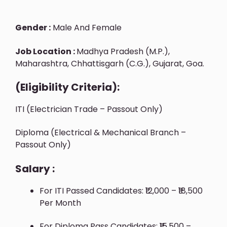
Gender :
Male And Female
Job Location :
Madhya Pradesh (M.P.),
Maharashtra, Chhattisgarh (C.G.), Gujarat, Goa.
(Eligibility Criteria):
ITI (Electrician Trade – Passout Only)
Diploma (Electrical & Mechanical Branch –
Passout Only)
Salary :
For ITI Passed Candidates: ₹12,000 – ₹18,500
Per Month
For Diploma Pass Candidates: ₹15,500 –