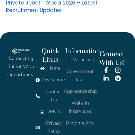
Private Jobs In Wada 2026 – Latest
Recruitment Updates
Quick
Information
Connect
Connecting
Links
ITI Vacancies
With Us!
Talent With
Home
Government
Opportunity!
Jobs
Disclaimer
Apprenticeship
Contact
Us
Walk-In
Interviews
DMCA
Diploma Jobs
Privacy
Policy