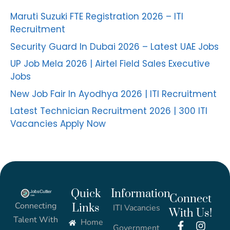
Maruti Suzuki FTE Registration 2026 – ITI
Recruitment
Security Guard In Dubai 2026 – Latest UAE Jobs
UP Job Mela 2026 | Airtel Field Sales Executive
Jobs
New Job Fair In Ayodhya 2026 | ITI Recruitment
Latest Technician Recruitment 2026 | 300 ITI
Vacancies Apply Now
Quick
Information
Connect
Connecting
Links
ITI Vacancies
With Us!
Talent With
Home
Government