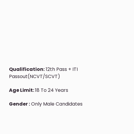
Qualification:
12th Pass + ITI
Passout(NCVT/SCVT)
Age Limit:
18 To 24 Years
Gender :
Only Male Candidates