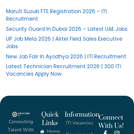
Maruti Suzuki FTE Registration 2026 – ITI
Recruitment
Security Guard In Dubai 2026 – Latest UAE Jobs
UP Job Mela 2026 | Airtel Field Sales Executive
Jobs
New Job Fair In Ayodhya 2026 | ITI Recruitment
Latest Technician Recruitment 2026 | 300 ITI
Vacancies Apply Now
Quick
Information
Connect
Connecting
Links
ITI Vacancies
With Us!
Talent With
Home