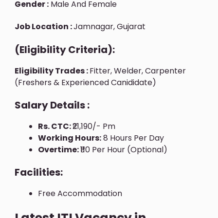
Gender :
Male And Female
Job Location :
Jamnagar, Gujarat
(Eligibility Criteria):
Eligibility Trades :
Fitter, Welder, Carpenter
(Freshers & Experienced Canididate)
Salary Details :
Rs. CTC:
₹21,190/- Pm
Working Hours:
8 Hours Per Day
Overtime:
₹110 Per Hour (optional)
Facilities:
Free Accommodation
Latest ITI Vacancy in