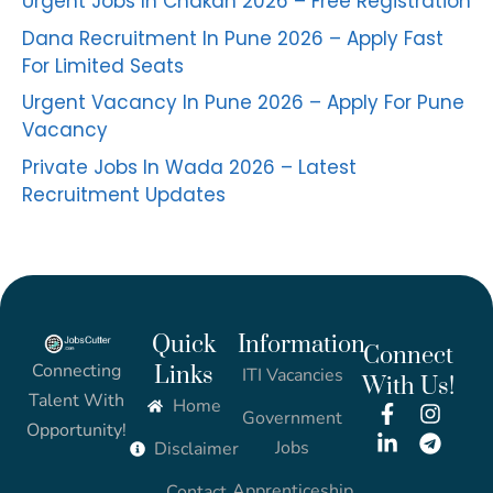
Urgent Jobs In Chakan 2026 – Free Registration
Dana Recruitment In Pune 2026 – Apply Fast
For Limited Seats
Urgent Vacancy In Pune 2026 – Apply For Pune
Vacancy
Private Jobs In Wada 2026 – Latest
Recruitment Updates
Quick
Information
Connect
Connecting
Links
ITI Vacancies
With Us!
Talent With
Home
Government
Opportunity!
Jobs
Disclaimer
Apprenticeship
Contact